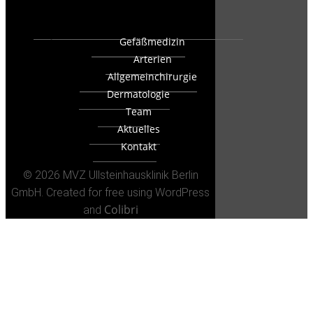
Gefäßmedizin
Arterien
Allgemeinchirurgie
Dermatologie
Team
Aktuelles
Kontakt
© 2026 MVZ Ullsteinhausklinik Berlin
GmbH. Created for free using WordPress
Colibri
and