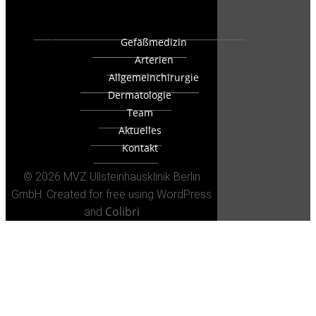
Gefäßmedizin
Arterien
Allgemeinchirurgie
Dermatologie
Team
Aktuelles
Kontakt
© 2026 MVZ Ullsteinhausklinik Berlin
GmbH. Created for free using WordPress
Colibri
and