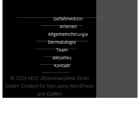
Gefäßmedizin
Arterien
Allgemeinchirurgie
Dermatologie
Team
Aktuelles
Kontakt
© 2026 MVZ Ullsteinhausklinik Berlin
GmbH. Created for free using WordPress
Colibri
and